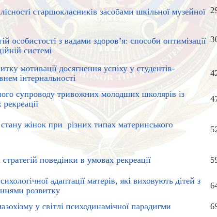
2
ілісності старшокласників засобами шкільної музейної
3
ій особистості з вадами здоров’я: способи оптимізації
ійній системі
итку мотивації досягнення успіху у студентів-
4
івнем інтернальності
ного супроводу тривожних молодших школярів із
4
 рекреації
 стану жінок при різних типах материнського
5
стратегій поведінки в умовах рекреації
5
ихологічної адаптації матерів, які виховують дітей з
6
еннями розвитку
мазохізму у світлі психодинамічної парадигми
6