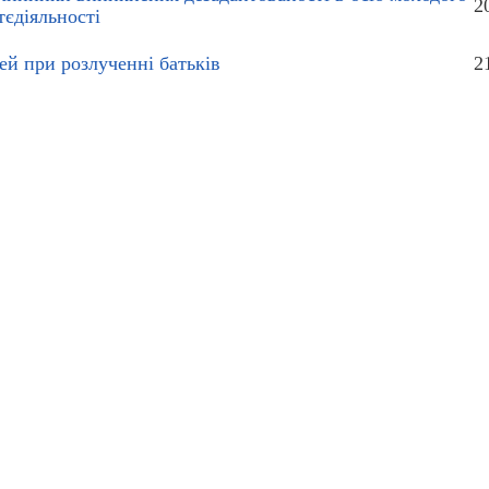
2
тєдіяльності
тей при розлученні батьків
2