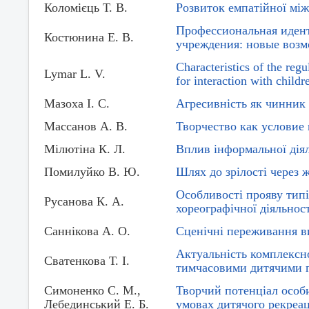
Коломієць Т. В.
Розвиток емпатійної між
Профессиональная идент
Костюнина Е. В.
учреждения: новые воз
Characteristics of the reg
Lymar L. V.
for interaction with childr
Мазоха І. С.
Агресивність як чинник 
Массанов А. В.
Творчество как условие
Мілютіна К. Л.
Вплив інформальної діяль
Помилуйко В. Ю.
Шлях до зрілості через 
Особливості прояву типі
Русанова К. А.
хореографічної діяльнос
Саннікова А. О.
Сценічні переживання в
Актуальність комплексно
Сватенкова Т. І.
тимчасовими дитячими г
Симоненко С. М.,
Творчий потенціал особи
Лебединський Е. Б.
умовах дитячого рекреа