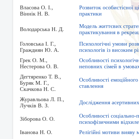
Власова О. І.,
Розвиток особистісної ц
Віннік Н. В.
практики
Модель життєвих стратег
Володарська Н. Д.
практикування в рекреац
Головська І. Г.,
Психологічні умови розв
Граждиян Ю. А.
психологів із високим р
Грек О. М.,
Особливості психологіч
Нестерова О. В.
неповних сімей в умовах
Дегтяренко Т. В.,
Особливості емоційного
Буряк М. Г.,
ставлення
Скачкова Н. С.
Журавльова Л. П.,
Дослідження асертивних 
Лучків В. З.
Особливості соціально-пс
Зіборова О. О.
психофізичними відхил
Іванова Н. О.
Релігійні мотиви вияву 