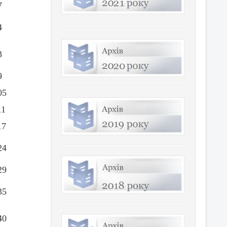
7
4
3
9
05
11
17
24
29
35
40