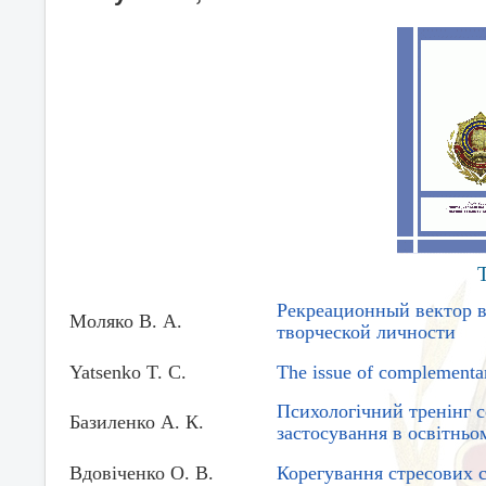
Рекреационный вектор в
Моляко В. А.
творческой личности
Yatsenko T. С.
The issue of complementari
Психологічний тренінг со
Базиленко А. К.
застосування в освітньо
Вдовіченко О. В.
Корегування стресових с