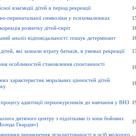
ної взаємодії дітей в період рекреації
1
но-перинатальної символіки у психомалюнках
1
корекція розвитку дітей-сиріт
1
ний аналіз відповідальності: пошук детермінант
1
ітей, які зазнали втрату батьків, в умовах рекреації
1
ння особливостей становлення спонтанності
1
них характеристик моральних цінностей дітей
1
іку
 процесу адаптації першокурсників до навчання у ВНЗ
1
олога дитячого центру з підлітками із зони бойових
1
олода Гвардія»)
 чинники виникнення дезадаптованості в осіб молодого