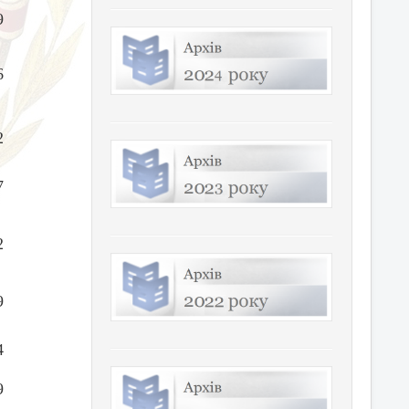
9
6
2
7
2
9
4
9