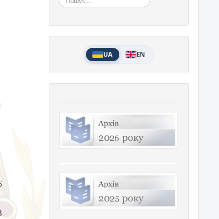
UA
EN
6
3