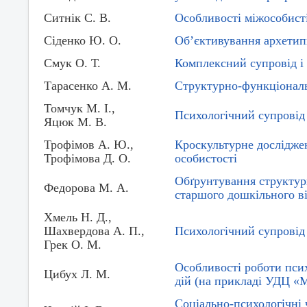
Ситнік С. В.
Особливості міжособистіс
Сіденко Ю. О.
Об’єктивування архетип
Смук О. Т.
Комплексний супровід і 
Тарасенко А. М.
Структурно-функціональ
Томчук М. І.,
Психологічний супровід д
Яцюк М. В.
Трофімов А. Ю.,
Кроскультурне дослідже
Трофімова Д. О.
особистості
Обґрунтування структур
Федорова М. А.
старшого дошкільного в
Хмель Н. Д.,
Шахвердова А. П.,
Психологічний супровід
Грек О. М.
Особливості роботи псих
Цибух Л. М.
дій (на прикладі УДЦ «М
Соціально-психологічні