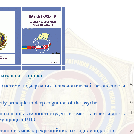
Титульна сторінка
5
 системе поддержания психологической безопасности
ty principle in deep cognition of the psyche
9
1
ціальної активності студентів: зміст та ефективність
му процесі ВНЗ
танів в умовах рекреаційних закладів у підлітків
2