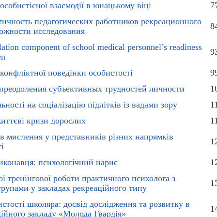
особистісної взаємодії в юнацькому віці
7
ичность педагогических работников рекреационного
8
можности исследования
ulation component of school medical personnel’s readiness
9
en
конфліктної поведінки особистості
9
 преодоления субъективных трудностей личности
1
ності на соціалізацію підлітків із вадами зору
1
життєві кризи дорослих
1
в мислення у представників різних напрямків
1
ті
иконавця: психологічний нарис
1
ї тренінгової роботи практичного психолога з
1
рупами у закладах рекреаційного типу
стості школяра: досвід дослідження та розвитку в
1
ційного закладу «Молода Гвардія»