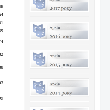
48
54
61
69
74
82
88
93
99