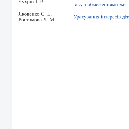
Чухрій І. В.
віку з обмеженнями жит
Яковенко С. І.,
Урахування інтересів ді
Ростомова Л. М.