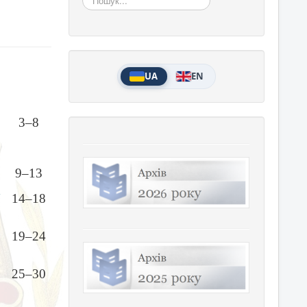
UA
EN
3–8
9–13
N
14–18
19–24
25–30