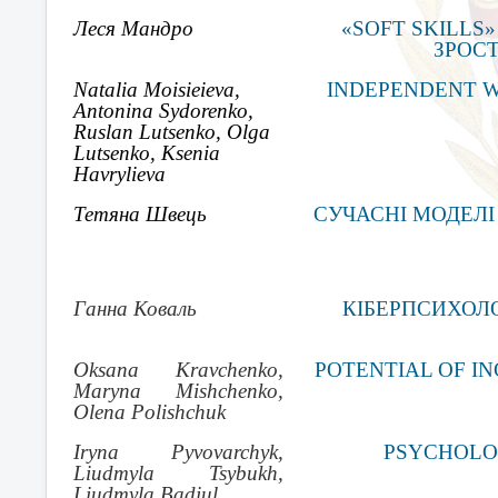
Леся Мандро
«SOFT SKILLS
ЗРОС
Natalia Moisieieva,
INDEPENDENT W
Antonina Sydorenko,
Ruslan Lutsenko, Olga
Lutsenko, Ksenia
Havrylieva
Тетяна Швець
СУЧАСНІ МОДЕЛІ
Ганна Коваль
КІБЕРПСИХОЛО
Oksana Kravchenko,
POTENTIAL OF I
Maryna Mishchenko,
Olena Polishchuk
Iryna Pyvovarchyk,
PSYCHOLO
Liudmyla Tsybukh,
Liudmyla Badiul