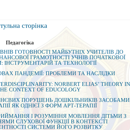
тульна сторінка
Педагогіка
ІВНІВ ГОТОВНОСТІ МАЙБУТНІХ УЧИТЕЛІВ ДО
НАНСОВОЇ ГРАМОТНОСТІ УЧНІВ ПОЧАТКОВОЇ
: ІНСТРУМЕНТАРІЙ ТА ТЕХНОЛОГІЇ
ОВАХ ПАНДЕМІЇ: ПРОБЛЕМИ ТА НАСЛІДКИ
ERDISCIPLINARITY: NORBERT ELIAS’ THEORY I
HE CONTEXT OF EDUCOLOGY
ННЄВИХ ПОРУШЕНЬ ДОШКІЛЬНИКІВ ЗАСОБАМИ
АПІЇ ЯК ОДНІЄЇ З ФОРМ АРТ-ТЕРАПІЇ
РИЙМАННЯ І РОЗУМІННЯ МОВЛЕННЯ ДІТЬМИ З
ЯМИ СЛУХОВОЇ ФУНКЦІЇ В КОНТЕКСТІ
НТНОСТІ СИСТЕМИ ЙОГО РОЗВИТКУ