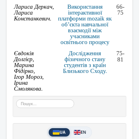
Лариса Деркач,
Використання
66-
Лариса
інтерактивної
75
Констанкевич.
платформи mozaik як
об’єкта навчальної
взаємодії між
учасниками
освітнього процесу
Євдокія
Дослідження
75-
Долгієр,
фізичного стану
81
Марина
студентів з країн
Фідірко,
Близького Сходу.
Ігор Мороз,
Ірина
Смолякова.
Пошук...
UA
EN