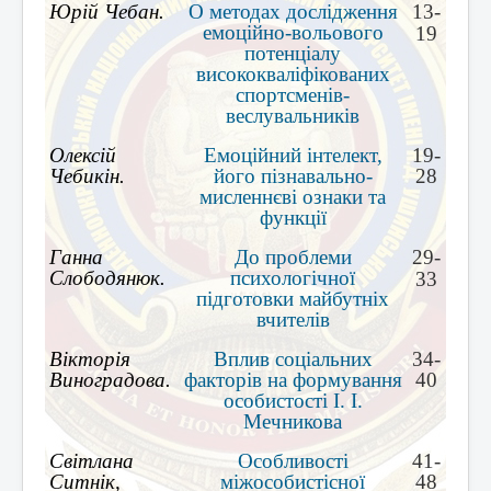
Юрій Чебан.
О методах дослідження
13-
емоційно-вольового
19
потенціалу
висококваліфікованих
спортсменів-
веслувальників
Олексій
Емоційний інтелект,
19-
Чебикін.
його пізнавально-
28
мисленнєві ознаки та
функції
Ганна
До проблеми
29-
Слободянюк.
психологічної
33
підготовки майбутніх
вчителів
Вікторія
Вплив соціальних
34-
Виноградова.
факторів на формування
40
особистості І. І.
Мечникова
Світлана
Особливості
41-
Ситнік,
міжособистісної
48