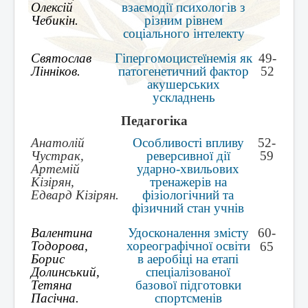
Олексій
взаємодії психологів з
Чебикін.
різним рівнем
соціального інтелекту
Святослав
Гіпергомоцистеїнемія як
49-
Лінніков.
патогенетичний фактор
52
акушерських
ускладнень
Педагогіка
Анатолій
Особливості впливу
52-
Чустрак,
реверсивної дії
59
Артемій
ударно-хвильових
Кізірян,
тренажерів на
Едвард Кізірян.
фізіологічний та
фізичний стан учнів
Валентина
Удосконалення змісту
60-
Тодорова,
хореографічної освіти
65
Борис
в аеробіці на етапі
Долинський,
спеціалізованої
Тетяна
базової підготовки
Пасічна.
спортсменів