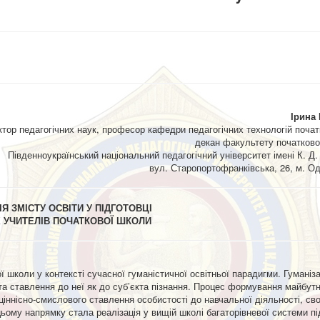
Ірина
ктор педагогічних наук, професор кафедри педагогічних технологій початк
декан факультету початково
Південноукраїнський національний педагогічний університет імені К. Д.
вул. Старопортофранківська, 26, м. Од
Я ЗМІСТУ ОСВІТИ У ПІДГОТОВЦІ
 УЧИТЕЛІВ ПОЧАТКОВОЇ ШКОЛИ
ї школи у контексті сучасної гуманістичної освітньої парадигми. Гуманіза
та ставлення до неї як до суб’єкта пізнання. Процес формування майбут
іннісно-смислового ставлення особистості до навчальної діяльності, сво
ьому напрямку стала реалізація у вищій школі багаторівневої системи пі