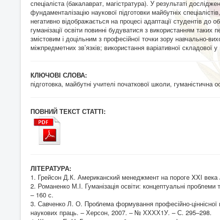
спеціаліста (бакалаврат, магістратура). У результаті дослідже
фундаменталізацію наукової підготовки майбутніх спеціалістів
негативно відображається на процесі адаптації студентів до обр
гуманізації освіти повинні будуватися з використанням таких 
змістовим і доцільним з професійної точки зору навчально-вих
міжпредметних зв’язків; використання варіативної складової у 
КЛЮЧОВІ СЛОВА:
підготовка, майбутні учителі початкової школи, гуманістична ос
ПОВНИЙ ТЕКСТ СТАТТІ:
ЛІТЕРАТУРА:
1. Грейсон Д.К. Американский менеджмент на пороге XXI века / 
2. Романенко М.І. Гуманізація освіти: концептуальні проблеми т
– 160 с.
3. Савченко Л. О. Проблема формування професійно-ціннісної ко
наукових праць. – Херсон, 2007. – № ХХХХ1У. – С. 295–298.