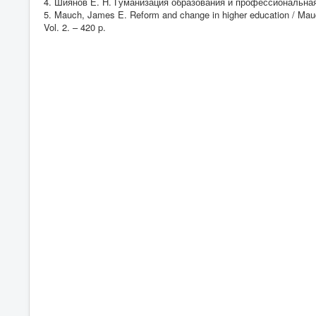
4. Шиянов Е. Н. Гуманизация образования и профессиональная п
5. Mauch, James E. Reform and change in higher education / Mauch
Vol. 2. – 420 p.