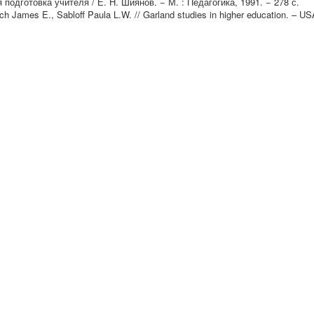
одготовка учителя / Е. Н. Шиянов. − М. : Педагогика, 1991. − 278 с.
 James E., Sabloff Paula L.W. // Garland studies in higher education. – US