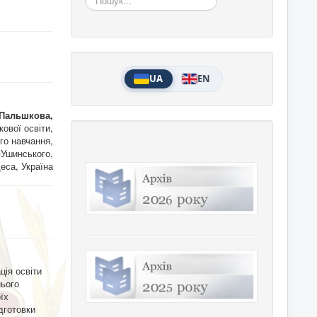
UA
EN
 Пальшкова,
ової освіти,
го навчання,
 Ушинського,
еса, Україна
ція освіти
нього
їх
дготовки