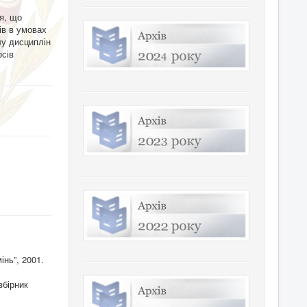
я, що
ів в умовах
лу дисциплін
рсів
інь”, 2001.
збірник