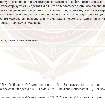
ння було з’ясовано, що система університетської освіти, зорієнтована на
, характеризується недостатнім рівнем психолого-педагогічного вихованн
аної педагогічної спеціальності. Технології підготовки педагогічних кадр
перспективних підходів: підсилення наявного психолого-педагогічного цик
овним матеріалом; використання у викладанні психолого-педагогічних ку
навчанні майбутніх фахівців.
віта, педагогічна практика.
Д.К. Грейсон, К. О’Делл; пер. с англ.– М. : Экономика, 1991. – 319 с.
а практичний досвід / М. І. Романенко. – Наукова монографія. – Д., “Пром
мпетентності майбутніх вчителів / Л. О. Савченко // Педагогічні науки : 