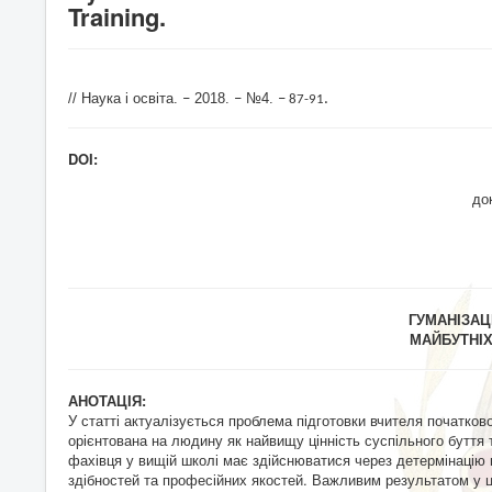
Training.
// Наука і освіта.
2018.
№4.
–
–
–
.
87-91
DOI:
до
ГУМАНІЗАЦІ
МАЙБУТНІХ
АНОТАЦІЯ:
У статті актуалізується проблема підготовки вчителя початково
орієнтована на людину як найвищу цінність суспільного буття 
фахівця у вищій школі має здійснюватися через детермінацію ц
здібностей та професійних якостей. Важливим результатом у ц