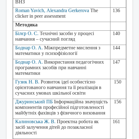
ВНЗ
Roman Yavich
,
Alexandra Gerkerova
The
136
clicker in peer assessment
Методика
Білєр О. С.
Технічні засоби у процесі
140
навчання – сучасний погляд
Боднар О. А.
Міжпредметне мислення з
144
математики у психофізіології
Боднар О. А.
Використання педагогічних
147
програмних засобів при навчанні
математики
Гузик Н. В.
Розвиток ідеї особистісно
150
орієнтованого навчання та її реалізація в
сучасних умовах шкільної освіти
Джуринський ПБ
Інформаційна значущість
156
компонентів професійної підготовленості
майбутніх фахівців з фізичного виховання
Калиновська Ж. В.
Проектна робота як
161
засіб залучення дітей до позакласної
діяльності