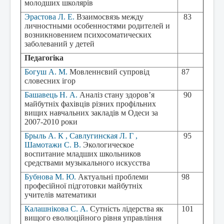
молодших школярів
Эрастова Л. Е.
Взаимосвязь между
83
личностными особенностями родителей и
возникновением психосоматических
заболеваний у детей
Педагогіка
Богуш А. М.
Мовленнєвий супровід
87
словесних ігор
Башавець Н. А.
Аналіз стану здоров’я
90
майбутніх фахівців різних профільних
вищих навчальних закладів м Одеси за
2007-2010 роки
Брыль А. К , Савлугинская Л. Г ,
95
Шамотажи С. В.
Экологическое
воспитание младших школьников
средствами музыкального искусства
Бубнова М. Ю.
Актуальні проблеми
98
професійної підготовки майбутніх
учителів математики
Калашнікова С. А.
Сутність лідерства як
101
вищого еволюційного рівня управління