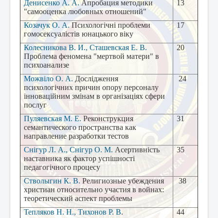
Денисенко А. А.
Апробация методики
13
"
самооценка любовных отношений
"
Козачук О. А.
Психологічні проблеми
17
гомосексуалістів юнацького віку
Колесникова В. И., Сташевская Е. В.
20
Проблема феномена "мертвой матери" в
психоанализе
Можвіло О. А.
Дослідження
24
психологічних причин опору персоналу
інноваційним змінам в організаціях сфери
послуг
Пуляевская М.
Е.
Реконструкция
31
семантического пространства как
направление разработки тестов
Снігур Л. А., Снігур О. М.
Асертивність
35
наставника як фактор успішності
педагогічного процесу
Стволыгин К. В.
Религиозные убеждения
38
христиан относительно участия в войнах:
теоретический аспект проблемы
Тепляков Н. Н.
,
Тихонов Р. В
.
44