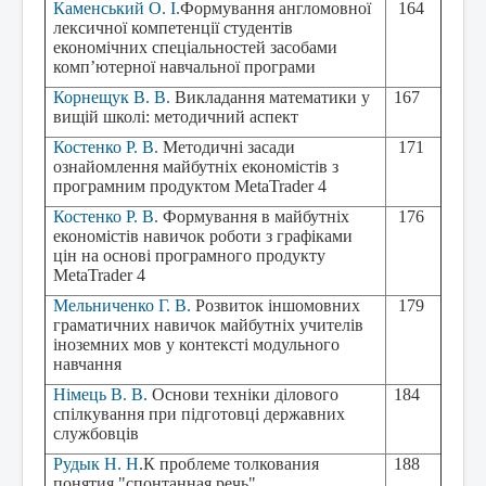
Каменський О. І.
Формування
англомовної
164
лексично
ї
компетенції
студентів
економічних спеціальностей
засобами
комп’ютер
ної
навчальної програми
Корнещук В. В.
Викладання математики у
167
вищій школі: методичний аспект
Костенко Р. В.
Методичні засади
171
ознайомлення майбутніх економістів з
програмним продуктом MetaTrader 4
Костенко Р. В.
Формування в майбутніх
176
економістів навичок роботи з графіками
цін на основі програмного продукту
MetaTrader
4
Мельниченко Г. В.
Розвиток іншомовних
179
граматичних навичок майбутніх учителів
іноземних мов у контексті модульного
навчання
Німець В. В.
Основи техніки ділового
184
спілкування при підготовці державних
службовців
Рудык Н. Н
.К проблеме толкования
188
понятия "спонтанная речь"