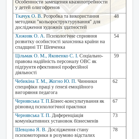
Особенности замещения квазипотребности
у детей олигофренов
Ткачук О. В.
Розробка та використання
48
методики "кольороструктурування" для
дослідження художніх здатностей
Хижняк О. А.
Психологічне сприяння
54
розвитку особистості захисника країни на
спадщині ТГ
Шевченка
Цільмак О. М.,
Яковенко С. І.
Соціально-
59
правова надійність персоналу ОВС як
підґрунтя ефективної професійної
діяльності
Чебикіна Т. М., Жогно Ю. П.
Чинники
62
специфіки праці у ґенезі емоційного
вигоряння педагога
Чернявська Т. П
.
Бізнес-консультування як
67
різновид психологічної практики
Чернявська Т. П.
Диференціація
73
комунікативних установок бізнесменів
Шевцова Я. В.
Дослідження стану
78
психомоторики в розумово відсталих