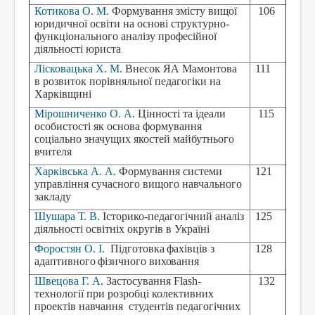
Котикова О. М.
Формування змісту вищої
106
юридичної освіти на основі структурно-
функціонального аналізу професійної
діяльності юриста
Лісковацька Х. М.
В
несок ЯА Мамонтова
111
в розвиток порівняльної педагогіки на
Харківщині
Мірошниченко О. А.
Цінності та ідеали
115
особистості як основа формування
соціально значущих якостей майбутнього
вчителя
Харківська А. А.
Формування системи
121
управління сучасного вищого навчального
закладу
Шушара Т. В.
Історико-педагогічний аналіз
125
діяльності освітніх округів в Україні
Форостян О. І.
Підготовка фахівців з
128
адаптивного фізичного виховання
Швецова Г. А.
Застосування Flash-
132
технології при розробці колективних
проектів навчання
студентів педагогічних