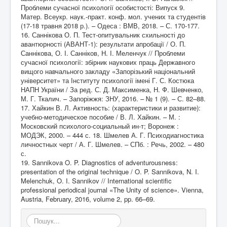
Проблеми сучасної психології особистості: Випуск 9.
Матер. Всеукр. наук.-практ. конф. мол. учених та студентів
(17-18 травня 2018 р.). – Одеса : ВМВ, 2018. – С. 170-177.
16. Саннікова О. П. Тест-опитувальник схильності до
авантюрності (АВАНТ-1): результати апробації / О. П.
Саннікова, О. І. Санніков, Н. І. Меленчук // Проблеми
сучасної психології: збірник наукових праць Державного
вищого навчального закладу «Запорізький національний
університет» та Інституту психології імені Г. С. Костюка
НАПН України / За ред. С. Д. Максименка, Н. Ф. Шевченко,
М. Г. Ткалич. – Запоріжжя: ЗНУ, 2016. – № 1 (9). – С. 82–88.
17. Хайкин В. Л. Активность: (характеристики и развитие):
учебно-методическое пособие / В. Л. Хайкин. – М. :
Московский психолого-социальный ин-т; Воронеж :
МОДЭК, 2000. – 444 с. 18. Шмелев А. Г. Психодиагностика
личностных черт / А. Г. Шмелев. – СПб. : Речь, 2002. – 480
с.
19. Sannikova O. P. Diagnostics of adventurousness:
presentation of the original technique / O. P. Sannikova, N. I.
Melenchuk, O. I. Sannikov // International scientific
professional periodical journal «The Unity of science». Vienna,
Austria, February, 2016, volume 2, pp. 66–69.
Пошук...