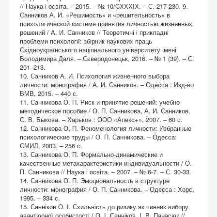
// Наука і освіта. – 2015. – № 10/CХХХІХ. – С. 217-230. 9.
Санников А. И. «Решимость» и «решительность» в
психологической системе принятия личностью жизненных
решений / А. И. Санников // Теоретичні і прикладні
проблеми психології: збірник наукових праць
Східноукраїнського національного університету імені
Володимира Даля. – Сєверодонецьк, 2016. – № 1 (39). – С.
201–213.
10. Санников А. И. Психология жизненного выбора
личности: монография / А. И. Санников. – Одесса : Изд-во
ВМВ, 2015. – 440 с.
11. Санникова О. П. Риск и принятие решений: учебно-
методическое пособие / О. П. Санникова, А. И. Санников,
С. В. Быкова. – Харьков : ООО «Апекс+», 2007. – 60 с.
12. Санникова О. П. Феноменология личности: Избранные
психологические труды / О. П. Санникова. – Одесса:
СМИЛ, 2003. – 256 с.
13. Санникова О. П. Формально-динамические и
качественные метахарактеристики индивидуальности / О.
П. Санникова // Наука і освіта. – 2007. – № 6-7. – С. 30-33.
14. Санникова О. П. Эмоциональность в структуре
личности: монография / О. П. Санникова. – Одесса : Хорс,
1995. – 334 с.
15. Санніков О. І. Схильність до ризику як чинник вибору
авантюрної особистості / О. І. Санніков, І. В. Панасюк //