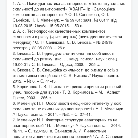
1. А. с. Психодіагностика авантюрності: «Тестопитувальник
схильності до авантюрності» (АВАНТ– I); «Самооцінка
компонентів авантюрності» // О. П. Санникова, О. І.
Санніков, Н. І. Меленчук. – № 59701; заяв. № 60141 від
19.03.2015. Опубл. 15.05.2015. – 53 с.
2. А. с. Тест-опросник качественных компонентов
склонности к риску («риск-черты») (психодиагностическая
методика) / О. П. Саннікова, С. В. Бикова. – № 24519;
реєстрац. 22.05.2008. – 26 с.
3. Бикова С. В. Індивідуально-типологічні особливості
схильності до ризику: дис. … канд. психол. наук : спец.
19.00.01 / С. В. Бикова – Одеса, 2008. – 205 с.
4. Бикова С. В. Специфіка схильності до ризику в осіб з
різним типом емоційності / С. В. Бикова // Наука і освіта. –
2012. – № 6. – С. 41-45.
5. Корнилова Т. В. Психология риска и принятия решений :
учеб. пособие для вузов / Т. В. Корнилова. – М. : Аспект
Пресс, 2003. – 286 с.
6. Меленчук Н. І. Особливості емоційного інтелекту у осіб,
схильних та не схильних до авантюрності / Н. І. Меленчук
// Наука і освіта. – 2014. – №2. – С. 37–41.
7. Меленчук Н. І. Факторна структура авантюрних та не
авантюрних осіб / Н. І. Меленчук // Наука і освіта. – 2014. –
№ 11. – С. 123-128. 8. Санников А. И. Личностные
предикторы принятия жизненных решений / А. И. Санников