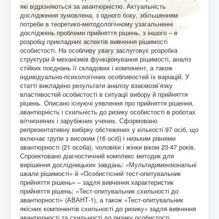
які відрізняються за авантюрністю. Актуальність
дослідження зумовлена, з одного боку, збільшенням
потреби в теоретико-методологічному узагальненні
досліджень проблеми прийняття рішень, з іншого – в
розробці прикладних аспектів вивчення рішимості
особистості. На особливу увагу заслуговує розробка
структури й механізмів функціонування рішимості, аналіз
стійких поєднань її складових і компонент, а також
індивідуально-психологічних особливостей їх варіацій. У
статті викладено результати аналізу взаємозв’язку
властивостей особистості в ситуації вибору й прийняття
рішень. Описано існуючі уявлення про прийняття рішення,
авантюрність і схильність до ризику особистості в роботах
вітчизняних і зарубіжних учених. Сформовано
репрезентативну вибірку обстежених у кількості 97 осіб, що
включає групи з високим (16 осіб) і низьким рівнями
авантюрності (21 особа), чоловіки і жінки віком 23-47 років.
Спроектовано діагностичний комплекс методик для
вирішення дослідницьких завдань: «Мультидимензіональні
шкали рішимості» й «Особистісний тест-опитувальник
прийняття рішень» – задля вивчення характеристик
прийняття рішень; «Тест-опитувальник схильності до
авантюрності» (АВАНТ-1), а також «Тест-опитувальник
якісних компонентів схильності до ризику» задля вивчення
авантюрності та схильності до ризику особистості.