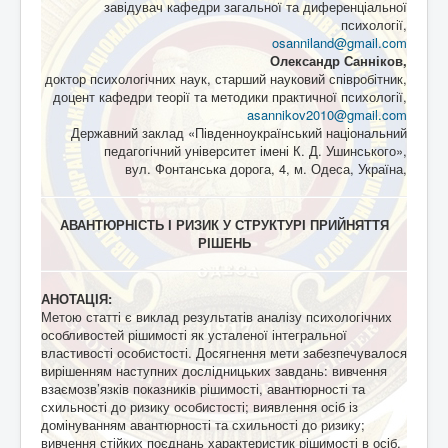
завідувач кафедри загальної та диференціальної
психології,
osanniland@gmail.com
Олександр Санніков,
доктор психологічних наук, старший науковий співробітник,
доцент кафедри теорії та методики практичної психології,
asannikov2010@gmail.com
Державний заклад «Південноукраїнський національний
педагогічний університет імені К. Д. Ушинського»,
вул. Фонтанська дорога, 4, м. Одеса, Україна,
АВАНТЮРНІСТЬ І РИЗИК У СТРУКТУРІ ПРИЙНЯТТЯ
РІШЕНЬ
АНОТАЦІЯ:
Метою статті є виклад результатів аналізу психологічних
особливостей рішимості як усталеної інтегральної
властивості особистості. Досягнення мети забезпечувалося
вирішенням наступних дослідницьких завдань: вивчення
взаємозв’язків показників рішимості, авантюрності та
схильності до ризику особистості; виявлення осіб із
домінуванням авантюрності та схильності до ризику;
вивчення стійких поєднань характеристик рішимості в осіб,