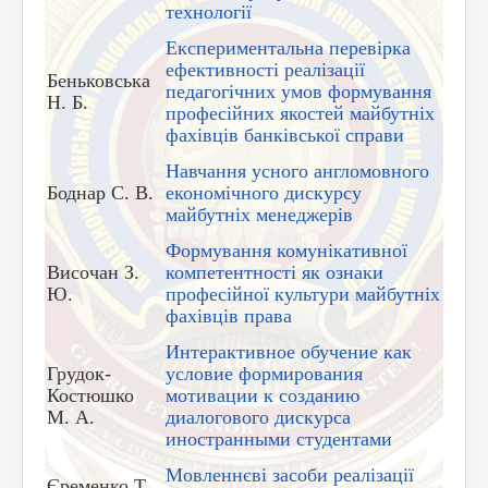
технології
Експериментальна перевірка
ефективності реалізації
Беньковська
педагогічних умов формування
Н. Б.
професійних якостей майбутніх
фахівців банківської справи
Навчання усного англомовного
Боднар С. В.
економічного дискурсу
майбутніх менеджерів
Формування комунікативної
Височан З.
компетентності як ознаки
Ю.
професійної культури майбутніх
фахівців права
Интерактивное обучение как
Грудок-
условие формирования
Костюшко
мотивации к созданию
М. А.
диалогового дискурса
иностранными студентами
Мовленнєві засоби реалізації
Єременко Т.