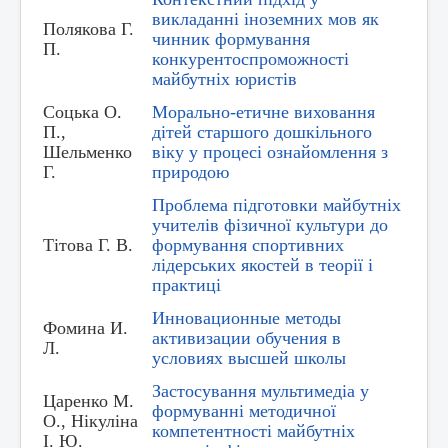
викладанні іноземних мов як
Полякова Г.
чинник формування
П.
конкурентоспроможності
майбутніх юристів
Соцька О.
Морально-етичне виховання
П.,
дітей старшого дошкільного
Шельменко
віку у процесі ознайомлення з
Г.
природою
Проблема підготовки майбутніх
учителів фізичної культури до
Тітова Г. В.
формування спортивних
лідерських якостей в теорії і
практиці
Инновационные методы
Фомина И.
активизации обучения в
Л.
условиях высшей школы
Застосування мультимедіа у
Царенко М.
формуванні методичної
О., Нікуліна
компетентності майбутніх
І. Ю.