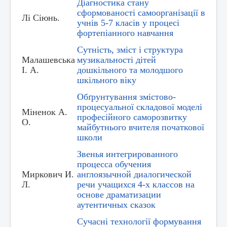
Діагностика стану
сформованості самоорганізації в
Лі Сіюнь.
учнів 5-7 класів у процесі
фортепіанного навчання
Сутність, зміст і структура
Малашевська
музикальності дітей
І. А.
дошкільного та молодшого
шкільного віку
Обґрунтування змістово-
процесуальної складової моделі
Міненок А.
професійного саморозвитку
О.
майбутнього вчителя початкової
школи
Звенья интегрированного
процесса обучения
Миркович И.
англоязычной диалогической
Л.
речи учащихся 4-х классов на
основе драматизации
аутентичных сказок
Сучасні технології формування