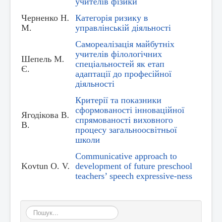
учителів фізики
Черненко Н.
Категорія ризику в
М.
управлінській діяльності
Самореалізація майбутніх
учителів філологічних
Шепель М.
спеціальностей як етап
Є.
адаптації до професійної
діяльності
Критерії та показники
сформованості інноваційної
Ягодікова В.
спрямованості виховного
В.
процесу загальноосвітньої
школи
Communicative approach to
Kovtun O. V.
development of future preschool
teachers’ speech expressive-ness
Пошук...