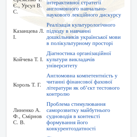
інтерактивної стратегії
Є., Урсул В.
англомовного навчально-
С.
наукового лекційного дискурсу
Реалізація культурологічного
Казанцева Л.
підходу в навчанні
І.
дошкільників української мови
в полікультурному просторі
Діагностика організаційної
Койчева Т. І.
культури викладачів
університету
Англомовна компетентність у
читанні фінансової фахової
Король Т. Г.
літератури як об’єкт тестового
контролю
Проблема стимулювання
Линенко А.
саморозвитку майбутнього
Ф., Смірнов
судноводія в контексті
С. В.
формування його
конкурентоздатності