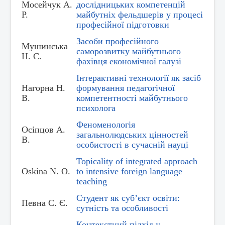
Мосейчук А.
дослідницьких компетенцій
Р.
майбутніх фельдшерів у процесі
професійної підготовки
Засоби професійного
Мушинська
саморозвитку майбутнього
Н. С.
фахівця економічної галузі
Інтерактивні технології як засіб
Нагорна Н.
формування педагогічної
В.
компетентності майбутнього
психолога
Феноменологія
Осіпцов А.
загальнолюдських цінностей
В.
особистості в сучасній науці
Topicality of integrated approach
Oskina N. O.
to intensive foreign language
teaching
Студент як суб’єкт освіти:
Певна С. Є.
сутність та особливості
Контекстний підхід у