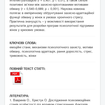
інтелектуалізацією (r = 0,407; p < 0,01), а також сильні
позитивні зв’язки між захисно-орієнтованими мотивами
обману (r = 0,540–0,689; p < 0,001). Наукова новизна
полягає в емпіричному обґрунтуванні захисно-адаптаційної
функції обману у жінок в умовах хронічного стресу.
Практична значущість – у можливості використання
результатів для розробки програм психологічної підтримки
жінок у кризових умовах.
КЛЮЧОВІ СЛОВА:
емоційні стани, механізми психологічного захисту, мотиви
обману, психологічна адаптація, рання дорослість, стрес,
тривожність, жінки
ПОВНИЙ ТЕКСТ СТАТТІ:
ЛІТЕРАТУРА:
1. Вавринів О., Христук О. Дослідження психоемоційних
станів особистості під впливом стресогенних факторів.