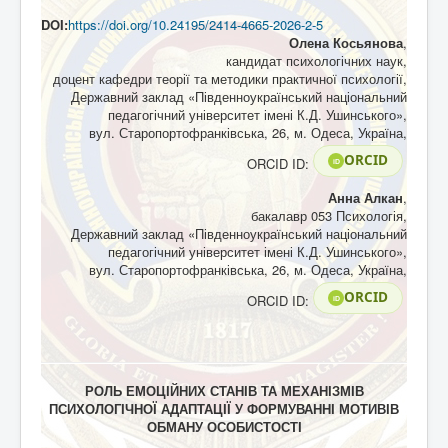
DOI:
https://doi.org/10.24195/2414-4665-2026-2-5
Олена Косьянова
,
кандидат психологічних наук,
доцент кафедри теорії та методики практичної психології,
Державний заклад «Південноукраїнський національний
педагогічний університет імені К.Д. Ушинського»,
вул. Старопортофранківська, 26, м. Одеса, Україна,
ORCID
ORCID ID:
iD
Анна Алкан
,
бакалавр 053 Психологія,
Державний заклад «Південноукраїнський національний
педагогічний університет імені К.Д. Ушинського»,
вул. Старопортофранківська, 26, м. Одеса, Україна,
ORCID
ORCID ID:
iD
РОЛЬ ЕМОЦІЙНИХ СТАНІВ ТА МЕХАНІЗМІВ
ПСИХОЛОГІЧНОЇ АДАПТАЦІЇ У ФОРМУВАННІ МОТИВІВ
ОБМАНУ ОСОБИСТОСТІ