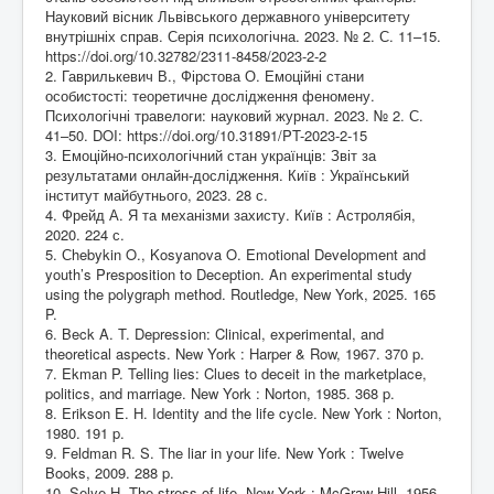
Науковий вісник Львівського державного університету
внутрішніх справ. Серія психологічна. 2023. № 2. С. 11–15.
https://doi.org/10.32782/2311-8458/2023-2-2
2. Гаврилькевич В., Фірстова О. Емоційні стани
особистості: теоретичне дослідження феномену.
Психологічні травелоги: науковий журнал. 2023. № 2. С.
41–50. DOI:
https://doi.org/10.31891/PT-2023-2-15
3. Емоційно-психологічний стан українців: Звіт за
результатами онлайн-дослідження. Київ : Український
інститут майбутнього, 2023. 28 с.
4. Фрейд А. Я та механізми захисту. Київ : Астролябія,
2020. 224 с.
5. Сhebykin O., Kosyanova O. Emotional Development and
youth’s Presposition to Deception. An experimental study
using the polygraph method. Routledge, New York, 2025. 165
P.
6. Beck A. T. Depression: Clinical, experimental, and
theoretical aspects. New York : Harper & Row, 1967. 370 p.
7. Ekman P. Telling lies: Clues to deceit in the marketplace,
politics, and marriage. New York : Norton, 1985. 368 p.
8. Erikson E. H. Identity and the life cycle. New York : Norton,
1980. 191 p.
9. Feldman R. S. The liar in your life. New York : Twelve
Books, 2009. 288 p.
10. Selye H. The stress of life. New York : McGraw-Hill, 1956.