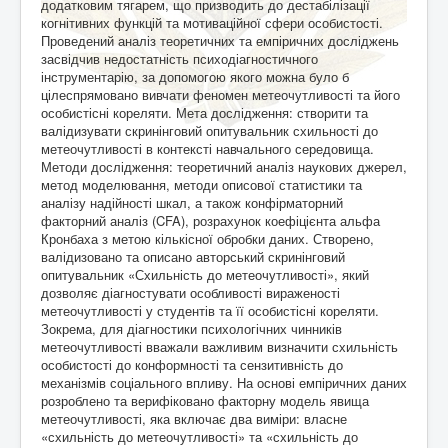
додатковим тягарем, що призводить до дестабілізації
когнітивних функцій та мотиваційної сфери особистості.
Проведений аналіз теоретичних та емпіричних досліджень
засвідчив недостатність психодіагностичного
інструментарію, за допомогою якого можна було б
цілеспрямовано вивчати феномен метеочутливості та його
особистісні кореляти. Мета дослідження: створити та
валідизувати скринінговий опитувальник схильності до
метеочутливості в контексті навчального середовища.
Методи дослідження: теоретичний аналіз наукових джерел,
метод моделювання, методи описової статистики та
аналізу надійності шкал, а також конфірматорний
факторний аналіз (CFA), розрахунок коефіцієнта альфа
Кронбаха з метою кількісної обробки даних. Створено,
валідизовано та описано авторський скринінговий
опитувальник «Схильність до метеочутливості», який
дозволяє діагностувати особливості вираженості
метеочутливості у студентів та її особистісні кореляти.
Зокрема, для діагностики психологічних чинників
метеочутливості вважали важливим визначити схильність
особистості до конформності та сензитивність до
механізмів соціального впливу. На основі емпіричних даних
розроблено та верифіковано факторну модель явища
метеочутливості, яка включає два виміри: власне
«схильність до метеочутливості» та «схильність до