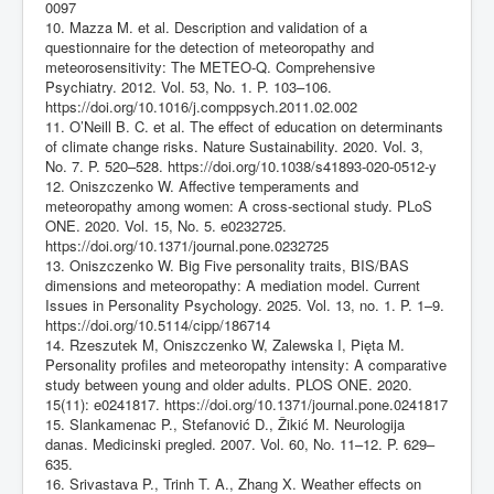
0097
10. Mazza M. et al. Description and validation of a
questionnaire for the detection of meteoropathy and
meteorosensitivity: The METEO-Q. Comprehensive
Psychiatry. 2012. Vol. 53, No. 1. P. 103–106.
https://doi.org/10.1016/j.comppsych.2011.02.002
11. O’Neill B. C. et al. The effect of education on determinants
of climate change risks. Nature Sustainability. 2020. Vol. 3,
No. 7. P. 520–528.
https://doi.org/10.1038/s41893-020-0512-y
12. Oniszczenko W. Affective temperaments and
meteoropathy among women: A cross-sectional study. PLoS
ONE. 2020. Vol. 15, No. 5. e0232725.
https://doi.org/10.1371/journal.pone.0232725
13. Oniszczenko W. Big Five personality traits, BIS/BAS
dimensions and meteoropathy: A mediation model. Current
Issues in Personality Psychology. 2025. Vol. 13, no. 1. P. 1–9.
https://doi.org/10.5114/cipp/186714
14. Rzeszutek M, Oniszczenko W, Zalewska I, Pięta M.
Personality profiles and meteoropathy intensity: A comparative
study between young and older adults. PLOS ONE. 2020.
15(11): e0241817.
https://doi.org/10.1371/journal.pone.0241817
15. Slankamenac P., Stefanović D., Žikić M. Neurologija
danas. Medicinski pregled. 2007. Vol. 60, No. 11–12. P. 629–
635.
16. Srivastava P., Trinh T. A., Zhang X. Weather effects on