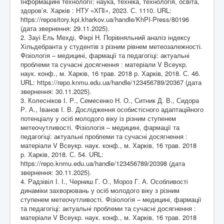
Інформаційні технології: наука, техніка, технологія, освіта,
здоров’я. Харків : НТУ «ХПІ», 2023. С. 1110. URL:
https://repository.kpi.kharkov.ua/handle/KhPI-Press/80196
(дата звернення: 29.11.2025).
2. Зауі Ель Мехді, Фікрі Н. Порівняльний аналіз індексу
Хільдебранта у студентів з різним рівнем метеозалежності.
Фізіологія – медицині, фармації та педагогіці: актуальні
проблеми та сучасні досягнення : матеріали V Всеукр.
наук. конф., м. Харків, 16 трав. 2018 р. Харків, 2018. С. 46.
URL:
https://repo.knmu.edu.ua/handle/123456789/20367
(дата
звернення: 30.11.2025).
3. Колесніков І. Р., Семесенко Н. О., Ситник Д. В., Сидора
Р. А., Іванов І. В. Дослідження особистісного адаптаційного
потенціалу у осіб молодого віку із різним ступенем
метеочутливості. Фізіологія – медицині, фармації та
педагогіці: актуальні проблеми та сучасні досягнення :
матеріали V Всеукр. наук. конф., м. Харків, 16 трав. 2018
р. Харків, 2018. С. 54. URL:
https://repo.knmu.edu.ua/handle/123456789/20398
(дата
звернення: 30.11.2025).
4. Радзівіл І. І., Черниш Г. О., Мороз Г. А. Особливості
динаміки захворювань у осіб молодого віку з різним
ступенем метеочутливості. Фізіологія – медицині, фармації
та педагогіці: актуальні проблеми та сучасні досягнення :
матеріали V Всеукр. наук. конф., м. Харків, 16 трав. 2018