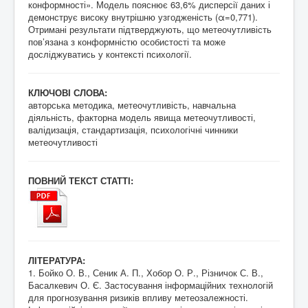
конформності». Модель пояснює 63,6% дисперсії даних і
демонструє високу внутрішню узгодженість (α=0,771).
Отримані результати підтверджують, що метеочутливість
пов’язана з конформністю особистості та може
досліджуватись у контексті психології.
КЛЮЧОВІ СЛОВА:
авторська методика, метеочутливість, навчальна
діяльність, факторна модель явища метеочутливості,
валідизація, стандартизація, психологічні чинники
метеочутливості
ПОВНИЙ ТЕКСТ СТАТТІ:
ЛІТЕРАТУРА:
1. Бойко О. В., Сеник А. П., Хобор О. Р., Різничок С. В.,
Басалкевич О. Є. Застосування інформаційних технологій
для прогнозування ризиків впливу метеозалежності.