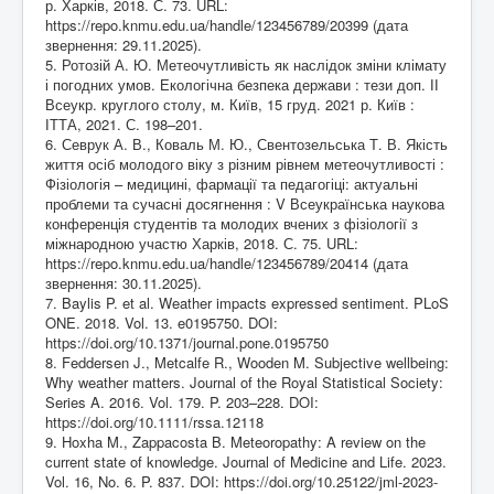
р. Харків, 2018. С. 73. URL:
https://repo.knmu.edu.ua/handle/123456789/20399
(дата
звернення: 29.11.2025).
5. Ротозій А. Ю. Метеочутливість як наслідок зміни клімату
і погодних умов. Екологічна безпека держави : тези доп. ІІ
Всеукр. круглого столу, м. Київ, 15 груд. 2021 р. Київ :
ІТТА, 2021. С. 198–201.
6. Севрук А. В., Коваль М. Ю., Свентозельська Т. В. Якість
життя осіб молодого віку з різним рівнем метеочутливості :
Фізіологія – медицині, фармації та педагогіці: актуальні
проблеми та сучасні досягнення : V Всеукраїнська наукова
конференція студентів та молодих вчених з фізіології з
міжнародною участю Харків, 2018. С. 75. URL:
https://repo.knmu.edu.ua/handle/123456789/20414
(дата
звернення: 30.11.2025).
7. Baylis P. et al. Weather impacts expressed sentiment. PLoS
ONE. 2018. Vol. 13. e0195750. DOI:
https://doi.org/10.1371/journal.pone.0195750
8. Feddersen J., Metcalfe R., Wooden M. Subjective wellbeing:
Why weather matters. Journal of the Royal Statistical Society:
Series A. 2016. Vol. 179. P. 203–228. DOI:
https://doi.org/10.1111/rssa.12118
9. Hoxha M., Zappacosta B. Meteoropathy: A review on the
current state of knowledge. Journal of Medicine and Life. 2023.
Vol. 16, No. 6. P. 837. DOI:
https://doi.org/10.25122/jml-2023-