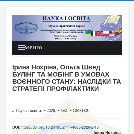
МЕНЮ
Ірина Нохріна, Ольга Швед
БУЛІНГ ТА МОБІНГ В УМОВАХ
ВОЄННОГО СТАНУ: НАСЛІДКИ ТА
СТРАТЕГІЇ ПРОФІЛАКТИКИ
// Наука і освіта.
2026.
№2.
–
–
– 126-132
.
DOI:
https://doi.org/10.24195/2414-4665-2026-2-15
Ірина Нохріна
,