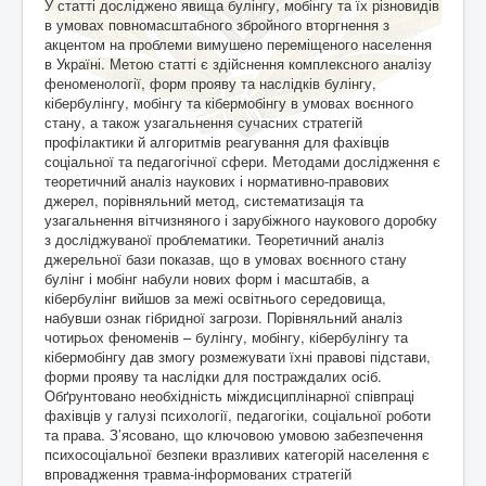
У статті досліджено явища булінгу, мобінгу та їх різновидів
в умовах повномасштабного збройного вторгнення з
акцентом на проблеми вимушено переміщеного населення
в Україні. Метою статті є здійснення комплексного аналізу
феноменології, форм прояву та наслідків булінгу,
кібербулінгу, мобінгу та кібермобінгу в умовах воєнного
стану, а також узагальнення сучасних стратегій
профілактики й алгоритмів реагування для фахівців
соціальної та педагогічної сфери. Методами дослідження є
теоретичний аналіз наукових і нормативно-правових
джерел, порівняльний метод, систематизація та
узагальнення вітчизняного і зарубіжного наукового доробку
з досліджуваної проблематики. Теоретичний аналіз
джерельної бази показав, що в умовах воєнного стану
булінг і мобінг набули нових форм і масштабів, а
кібербулінг вийшов за межі освітнього середовища,
набувши ознак гібридної загрози. Порівняльний аналіз
чотирьох феноменів – булінгу, мобінгу, кібербулінгу та
кібермобінгу дав змогу розмежувати їхні правові підстави,
форми прояву та наслідки для постраждалих осіб.
Обґрунтовано необхідність міждисциплінарної співпраці
фахівців у галузі психології, педагогіки, соціальної роботи
та права. З’ясовано, що ключовою умовою забезпечення
психосоціальної безпеки вразливих категорій населення є
впровадження травма-інформованих стратегій