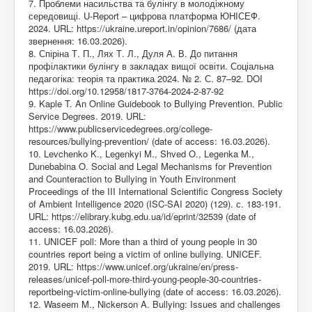
7. Проблеми насильства та булінгу в молодіжному
середовищі. U-Report – цифрова платформа ЮНІСЕФ.
2024. URL:
https://ukraine.ureport.in/opinion/7686/
(дата
звернення: 16.03.2026).
8. Спіріна Т. П., Лях Т. Л., Дуля А. В. До питання
профілактики булінгу в закладах вищої освіти. Соціальна
педагогіка: теорія та практика 2024. № 2. С. 87–92. DOI
https://doi.org/10.12958/1817-3764-2024-2-87-92
9. Kaple T. An Online Guidebook to Bullying Prevention. Public
Service Degrees. 2019. URL:
https://www.publicservicedegrees.org/college-
resources/bullying-prevention/
(date of access: 16.03.2026).
10. Levchenko K., Legenkyi M., Shved O., Legenka M.,
Dunebabina O. Social and Legal Mechanisms for Prevention
and Counteraction to Bullying in Youth Environment
Proceedings of the III International Scientific Congress Society
of Ambient Intelligence 2020 (ISC-SAI 2020) (129). с. 183-191.
URL:
https://elibrary.kubg.edu.ua/id/eprint/32539
(date of
access: 16.03.2026).
11. UNICEF poll: More than a third of young people in 30
countries report being a victim of online bullying. UNICEF.
2019. URL:
https://www.unicef.org/ukraine/en/press-
releases/unicef-poll-more-third-young-people-30-countries-
reportbeing-victim-online-bullying
(date of access: 16.03.2026).
12. Waseem M., Nickerson A. Bullying: Issues and challenges