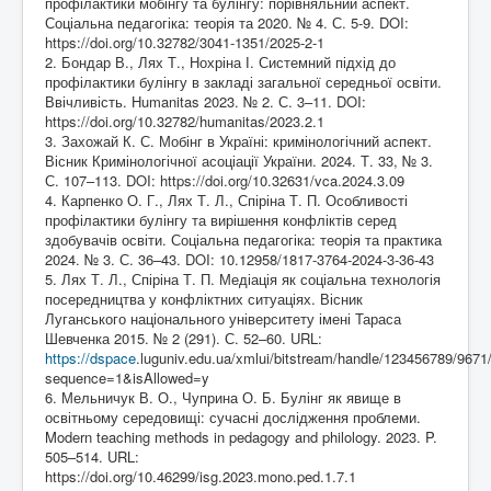
профілактики мобінгу та булінгу: порівняльний аспект.
Соціальна педагогіка: теорія та 2020. № 4. С. 5-9. DOI:
https://doi.org/10.32782/3041-1351/2025-2-1
2. Бондар В., Лях Т., Нохріна І. Системний підхід до
профілактики булінгу в закладі загальної середньої освіти.
Ввічливість. Humanitas 2023. № 2. С. 3–11. DOI:
https://doi.org/10.32782/humanitas/2023.2.1
3. Захожай К. С. Мобінг в Україні: кримінологічний аспект.
Вісник Кримінологічної асоціації України. 2024. Т. 33, № 3.
С. 107–113. DOI:
https://doi.org/10.32631/vca.2024.3.09
4. Карпенко О. Г., Лях Т. Л., Спіріна Т. П. Особливості
профілактики булінгу та вирішення конфліктів серед
здобувачів освіти. Соціальна педагогіка: теорія та практика
2024. № 3. С. 36–43. DOI: 10.12958/1817-3764-2024-3-36-43
5. Лях Т. Л., Спіріна Т. П. Медіація як соціальна технологія
посередництва у конфліктних ситуаціях. Вісник
Луганського національного університету імені Тараса
Шевченка 2015. № 2 (291). С. 52–60. URL:
https://dspace
.luguniv.edu.ua/xmlui/bitstream/handle/123456789/9671
sequence=1&isAllowed=y
6. Мельничук В. О., Чуприна О. Б. Булінг як явище в
освітньому середовищі: сучасні дослідження проблеми.
Modern teaching methods in pedagogy and philology. 2023. P.
505–514. URL:
https://doi.org/10.46299/isg.2023.mono.ped.1.7.1