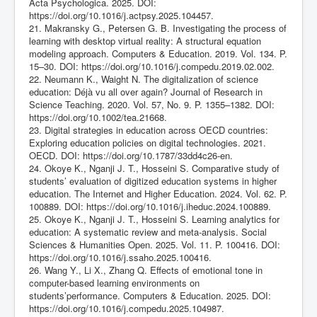
Acta Psychologica. 2025. DOI:
https://doi.org/10.1016/j.actpsy.2025.104457
.
21. Makransky G., Petersen G. B. Investigating the process of
learning with desktop virtual reality: A structural equation
modeling approach. Computers & Education. 2019. Vol. 134. P.
15–30. DOI:
https://doi.org/10.1016/j.compedu.2019.02.002
.
22. Neumann K., Waight N. The digitalization of science
education: Déjà vu all over again? Journal of Research in
Science Teaching. 2020. Vol. 57, No. 9. P. 1355–1382. DOI:
https://doi.org/10.1002/tea.21668
.
23. Digital strategies in education across OECD countries:
Exploring education policies on digital technologies. 2021.
OECD. DOI:
https://doi.org/10.1787/33dd4c26-en
.
24. Okoye K., Nganji J. T., Hosseini S. Comparative study of
students’ evaluation of digitized education systems in higher
education. The Internet and Higher Education. 2024. Vol. 62. P.
100889. DOI:
https://doi.org/10.1016/j.iheduc.2024.100889
.
25. Okoye K., Nganji J. T., Hosseini S. Learning analytics for
education: A systematic review and meta-analysis. Social
Sciences & Humanities Open. 2025. Vol. 11. P. 100416. DOI:
https://doi.org/10.1016/j.ssaho.2025.100416
.
26. Wang Y., Li X., Zhang Q. Effects of emotional tone in
computer-based learning environments on
students’performance. Computers & Education. 2025. DOI:
https://doi.org/10.1016/j.compedu.2025.104987
.