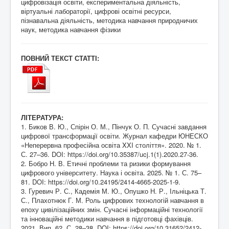
цифровізація освіти, експериментальна діяльність,
віртуальні лабораторії, цифрові освітні ресурси,
пізнавальна діяльність, методика навчання природничих
наук, методика навчання фізики
ПОВНИЙ ТЕКСТ СТАТТІ:
ЛІТЕРАТУРА:
1. Биков В. Ю., Спірін О. М., Пінчук О. П. Сучасні завдання
цифрової трансформації освіти. Журнал кафедри ЮНЕСКО
«Неперервна професійна освіта XXI століття». 2020. № 1.
С. 27–36. DOI:
https://doi.org/10.35387/ucj.1(1
).2020.27-36.
2. Бобро Н. В. Етичні проблеми та ризики формування
цифрового університету. Наука і освіта. 2025. № 1. С. 75–
81. DOI:
https://doi.org/10.24195/2414-4665-2025-1-9
.
3. Гуревич Р. С., Кадемія М. Ю., Опушко Н. Р., Ільніцька Т.
С., Плахотнюк Г. М. Роль цифрових технологій навчання в
епоху цивілізаційних змін. Сучасні інформаційні технології
та інноваційні методики навчання в підготовці фахівців.
2021. Вип. 62. С. 28–38. DOI:
https://doi.org/10.31652/2412-