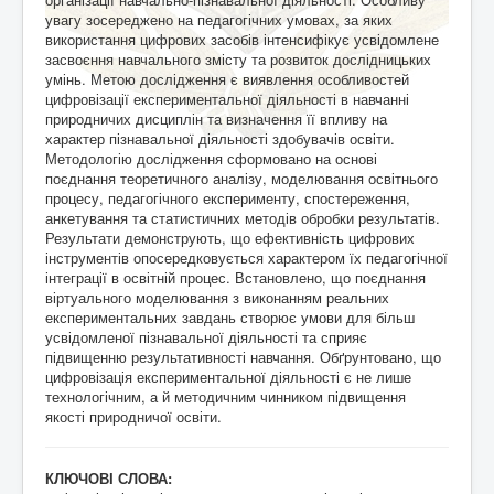
увагу зосереджено на педагогічних умовах, за яких
використання цифрових засобів інтенсифікує усвідомлене
засвоєння навчального змісту та розвиток дослідницьких
умінь. Метою дослідження є виявлення особливостей
цифровізації експериментальної діяльності в навчанні
природничих дисциплін та визначення її впливу на
характер пізнавальної діяльності здобувачів освіти.
Методологію дослідження сформовано на основі
поєднання теоретичного аналізу, моделювання освітнього
процесу, педагогічного експерименту, спостереження,
анкетування та статистичних методів обробки результатів.
Результати демонструють, що ефективність цифрових
інструментів опосередковується характером їх педагогічної
інтеграції в освітній процес. Встановлено, що поєднання
віртуального моделювання з виконанням реальних
експериментальних завдань створює умови для більш
усвідомленої пізнавальної діяльності та сприяє
підвищенню результативності навчання. Обґрунтовано, що
цифровізація експериментальної діяльності є не лише
технологічним, а й методичним чинником підвищення
якості природничої освіти.
КЛЮЧОВІ СЛОВА: