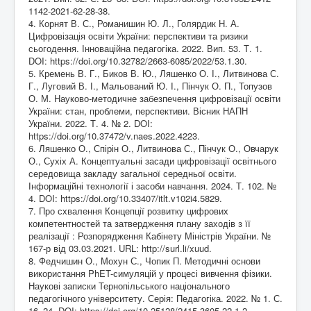
1142-2021-62-28-38
.
4. Корнят В. С., Романишин Ю. Л., Голярдик Н. А.
Цифровізація освіти України: перспективи та ризики
сьогодення. Інноваційна педагогіка. 2022. Вип. 53. Т. 1.
DOI:
https://doi.org/10.32782/2663-6085/2022/53.1.30
.
5. Кремень В. Г., Биков В. Ю., Ляшенко О. І., Литвинова С.
Г., Луговий В. І., Мальований Ю. І., Пінчук О. П., Топузов
О. М. Науково-методичне забезпечення цифровізації освіти
України: стан, проблеми, перспективи. Вісник НАПН
України. 2022. Т. 4. № 2. DOI:
https://doi.org/10.37472/v.naes.2022.4223
.
6. Ляшенко О., Спірін О., Литвинова С., Пінчук О., Овчарук
О., Сухіх А. Концептуальні засади цифровізації освітнього
середовища закладу загальної середньої освіти.
Інформаційні технології і засоби навчання. 2024. Т. 102. №
4. DOI:
https://doi.org/10.33407/itlt.v102i4.5829
.
7. Про схвалення Концепції розвитку цифрових
компетентностей та затвердження плану заходів з її
реалізації : Розпорядження Кабінету Міністрів України. №
167-р від 03.03.2021. URL:
http://surl.li/xuud
.
8. Федчишин О., Мохун С., Чопик П. Методичні основи
використання PhET-симуляцій у процесі вивчення фізики.
Наукові записки Тернопільського національного
педагогічного університету. Серія: Педагогіка. 2022. № 1. С.
16–24. DOI:
https://doi.org/10.25128/2415-3605.22.1.2
.