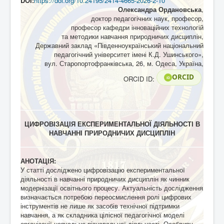
DOI:
https://doi.org/10.24195/2414-4665-2026-2-10
Олександра Ордановська
,
доктор педагогічних наук, професор,
професор кафедри інноваційних технологій
та методики навчання природничих дисциплін,
Державний заклад «Південноукраїнський національний
педагогічний університет імені К.Д. Ушинського»,
вул. Старопортофранківська, 26, м. Одеса, Україна,
ORCID
ORCID ID:
iD
ЦИФРОВІЗАЦІЯ ЕКСПЕРИМЕНТАЛЬНОЇ ДІЯЛЬНОСТІ В
НАВЧАННІ ПРИРОДНИЧИХ ДИСЦИПЛІН
АНОТАЦІЯ:
У статті досліджено цифровізацію експериментальної
діяльності в навчанні природничих дисциплін як чинник
модернізації освітнього процесу. Актуальність дослідження
визначається потребою переосмислення ролі цифрових
інструментів не лише як засобів технічної підтримки
навчання, а як складника цілісної педагогічної моделі
організації навчально-пізнавальної діяльності. Особливу