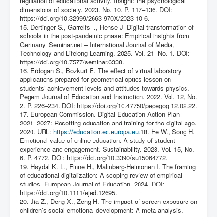
regulation of educational activity. Insight: the psychological
dimensions of society. 2023. No. 10. P. 117–136. DOI:
https://doi.org/10.32999/2663-970X/2023-10-6
.
15. Dertinger S., Garrelfs I., Hense J. Digital transformation of
schools in the post-pandemic phase: Empirical insights from
Germany. Seminar.net – International Journal of Media,
Technology and Lifelong Learning. 2025. Vol. 21, No. 1. DOI:
https://doi.org/10.7577/seminar.6338
.
16. Erdogan S., Bozkurt E. The effect of virtual laboratory
applications prepared for geometrical optics lesson on
students’ achievement levels and attitudes towards physics.
Pegem Journal of Education and Instruction. 2022. Vol. 12, No.
2. P. 226–234. DOI:
https://doi.org/10.47750/pegegog.12.02.22
.
17. European Commission. Digital Education Action Plan
2021–2027: Resetting education and training for the digital age.
2020. URL:
https://education.ec.europa.eu
.18. He W., Song H.
Emotional value of online education: A study of student
experience and engagement. Sustainability. 2023. Vol. 15, No.
6. P. 4772. DOI:
https://doi.org/10.3390/su15064772
.
19. Høydal K. L., Finne H., Malmberg-Heimonen I. The framing
of educational digitalization: A scoping review of empirical
studies. European Journal of Education. 2024. DOI:
https://doi.org/10.1111/ejed.12695
.
20. Jia Z., Deng X., Zeng H. The impact of screen exposure on
children’s social-emotional development: A meta-analysis.