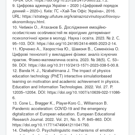
9. Цифрова адженда України – 2020 («Цифровий порядок
денний – 2020»). Київ: ГС «Хай-Тек Офіс Україна», 2016.
URL:
https://strategy.uifuture.org/krainazrozvinutoyucifrovoyu-
ekonomikoyu.html
.
10. Чебикін О., Атаханов Б. Дослідження емоційно-
особистісних особливостей як вірогідних детермінант
психологічної кризи в молоді. Наука і освіта. 2023. № 2. С.
95–103. DOI:
https://doi.org/10.24195/2414-4665-2023-2-14
.
11. Юрченко А., Хворостіна Ю., Шамоня В., Семеніхіна О.
Цифрові технології у викладанні фізики: аналіз існуючих
практик. Фізико-математична освіта. 2023. № 38(5). С. 53–
59. DOI:
https://doi.org/10.31110/2413-1571-2023-038-5-00.8
.
12. Banda H. J., Nzabahimana J. The impact of physics
education technology (PhET) interactive simulationbased
learning on motivation and academic achievement in physics.
Education and Information Technologies. 2022. Vol. 27. P.
12035–12054. DOI:
https://doi.org/10.1007/s10639-022-11086-
6
.
13. Cone L., Brøgger K., Player-Koro C., Williamson B.
Pandemic acceleration: COVID-19 and the emergency
digitalization of European education. European Educational
Research Journal. 2022. Vol. 21, No. 5. P. 845–863. DOI:
https://doi.org/10.1177/14749041211041793
.
14. Chebykin O. Psycholinguistic mechanisms of emotion