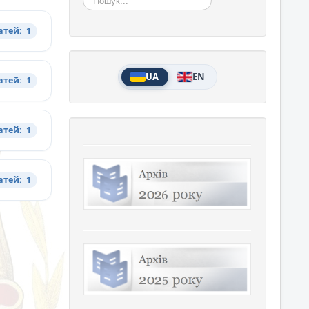
атей: 1
UA
EN
атей: 1
атей: 1
атей: 1