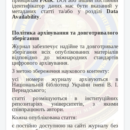
принципам
FAIR
. DOI або інший постійний
ідентифікатор даних має бути вказаний у
метаданих статті та/або у розділі
Data
Availability
.
Політика архівування та довготривалого
зберігання
Журнал забезпечує надійне та довготривале
зберігання всіх опублікованих матеріалів
відповідно до міжнародних стандартів
цифрового архівування.
З метою збереження наукового контенту:
усі номери журналу архівуються в
Національній бібліотеці України імені В. І.
Вернадського;
статті розміщуються в інституційних
репозитаріях університетів, з якими
співпрацюють автори.
Кожна опублікована стаття:
є постійно доступною на сайті журналу без